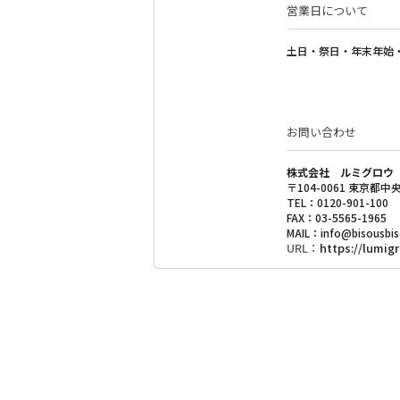
営業日について
2021.10.20
【（在庫数更新）販売終了のお知らせ】
土日・祭日・年末年始
60の朝・60の夜・マルチケアリップは、在
長らくのご愛顧ありがとうございました。
※60の朝は、完売いたしました。
※マルチケアリップ 01は、完売いたしました
お問い合わせ
【2021年10月20日現在の在庫】
●60の朝…0個 ／ 60の夜…5個
株式会社 ルミグロウ
※朝と夜のセットの販売は終了とさせてい
〒104-0061 東京
TEL：0120-901-100
●マルチケアリップ 01…0個／マルチケアリッ
FAX：03-5565-1965
※マルチケアリップ 01は、完売いたしまし
MAIL：
info@bisousbis
※ミルビズーマルチケアリップセットの販
URL：
https://lumigr
2021.09.21
【（在庫数更新）販売終了のお知らせ】
60の朝・60の夜・マルチケアリップは、在
長らくのご愛顧ありがとうございました。
※60の朝は、完売いたしました。
※マルチケアリップ 01は、完売いたしました
【2021年9月21日現在の在庫】