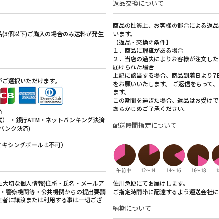
返品交換について
。
商品の性質上、お客様の都合による返品
(3個以下)ご購入の場合のみ送料が発生
います。
【返品・交換の条件】
ただきます。
１．商品に瑕疵がある場合
２．当店の過失によりお客様が注文した
プ 02…0個
届けられた場合
上記に該当する場合、商品到着日より7
た。
がご選択いただけます。
をお願いいたします。 ご返信をもって
た。
ます。
この期間を過ぎた場合、返品はお受けで
あらかじめご了承ください。
済
） ・銀行ATM・ネットバンキング決済
庫限りとさせていただきます。
配送時間指定について
バンク決済)
ミキシングボールは不可）
。
ただきます。
た大切な個人情報(住所・氏名・メールア
佐川急便にてお届けします。
所・警察機関等・公共機関からの提出要請
ご指定時間帯に配達するよう運送会社に
三者に譲渡または利用する事は一切ござ
プ 02…3個
納期について
た。
売は終了とさせていただきます。