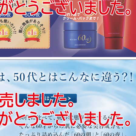
は、
ただきます。
います。
ます。
（木）
りご注文はいただけますが、
みとさせていただきます。
ざいませんが
ます。
物につきましては
でどうぞご了承ください。
合わせにつきましては、
ます。
ブル シェイキングボトル」新発売！！