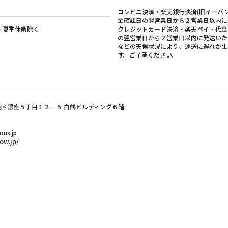
コンビニ決済・楽天銀行決済(旧イーバ
金確認日の翌営業日から２営業日以内に
・夏季休暇除く
クレジットカード決済・楽天ペイ・代金
庫限りとさせていただきます。
の翌営業日から２営業日以内に発送いた
などの天候状況により、運送に遅れが生
す。ご了承ください。
。
ただきます。
都中央区銀座５丁目１２－５ 白鶴ビルディング６階
プ 02…4個
た。
ous.jp
売は終了とさせていただきます。
ow.jp/
庫限りとさせていただきます。
。