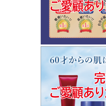
休業期間中に頂きましたご注文につきまして
2025年1月8日(水)以降、順次出荷させてい
夏季休業のお知らせ 2024.8/8
平素よりご利用いただき誠にありがとうござ
ネットショップでは以下の期間お休みとなり
夏季休業期間： 8月10日（土）～8月15日
夏季休業期間は、ネットショップでは通常通
発送及びお問い合わせ・サポート業務はお休
お客様にはご迷惑をおかけし、誠に申し訳ご
ご理解・ご了承のほどよろしくお願いいたし
上記期間中にお買い上げいただきましたお品
配送日時の指定を承ることが出来かねますの
夏季休業期間中に頂きましたご注文・お問い
8月16日(金)以降、順次対応させていただき
2024.1.9
振って作れる、ナノバブルウォーター「ナノ