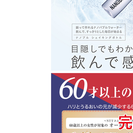
休業期間中に頂きましたご注文につきまして
2025年1月8日(木)以降、順次出荷させてい
社名変更のお知らせ 2025年12月
平素よりご利用いただき誠にありがとうござ
株式会社ビズーコーポレーションは、株式会
社名変更をいたしました。
今後とも、ご愛顧の程よろしくお願い申し上
年末年始休業のお知らせ 2024年12/25
平素よりご利用いただき誠にありがとうござ
ネットショップでは以下の期間お休みとなり
年末年始休業期間： 2024年12月26日（木）
年末年始休業期間中は、ネットショップでは
発送及びお問い合わせ・サポート業務はお休
お客様にはご迷惑をおかけし、誠に申し訳ご
ご理解・ご了承のほどよろしくお願いいたし
上記期間中にお買い上げいただきましたお品
配送日時の指定を承ることが出来かねますの