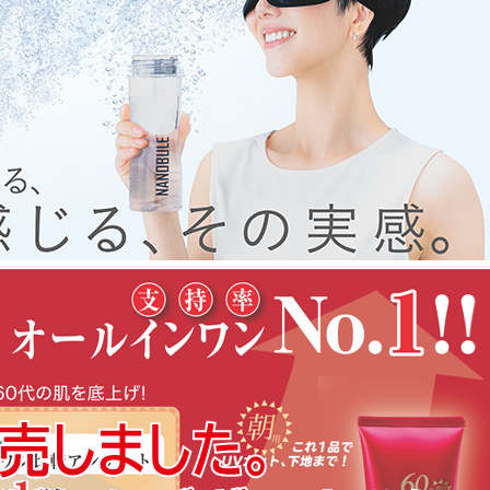
は、
ただきます。
います。
社 ルミグロウに
げます。
います。
ます。
～2025年1月8日（水）
通常通りご注文はいただけますが、
みとさせていただきます。
ざいませんが
ます。
物につきましては
でどうぞご了承ください。