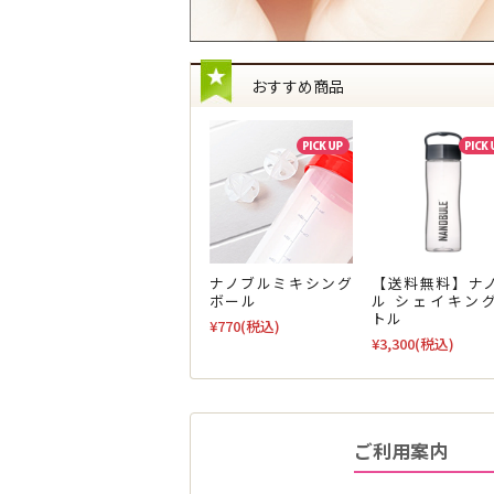
※マルチケアリップ 02は、完売いたしまし
2021.11.15
【（在庫数更新）販売終了のお知らせ】 60
おすすめ商品
60の朝・60の夜・マルチケアリップは、在
長らくのご愛顧ありがとうございました。
※60の朝は、完売いたしました。
※マルチケアリップ 01は、完売いたしました
※マルチケアリップ 02は、完売いたしました
【2021年11月15日現在の在庫】
●60の朝…0個 ／ 60の夜…2個
※朝と夜のセットの販売は終了とさせてい
ナノブルミキシング
【送料無料】ナ
ボール
ル シェイキン
●マルチケアリップ 01…0個／マルチケアリッ
トル
※マルチケアリップ 01は、完売いたしまし
¥770
(税込)
¥3,300
(税込)
※マルチケアリップ 02は、完売いたしまし
2021.11.02
【（在庫数更新）販売終了のお知らせ】
60の朝・60の夜・マルチケアリップは、在
長らくのご愛顧ありがとうございました。
ご利用案内
※60の朝は、完売いたしました。
※マルチケアリップ 01は、完売いたしました