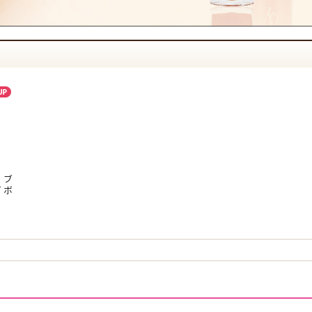
た。
の夜の在庫は2個となりました。
庫限りとさせていただきます。
。
。
ただきます。
ノブ
グボ
プ 02…0個
た。
た。
庫限りとさせていただきます。
。