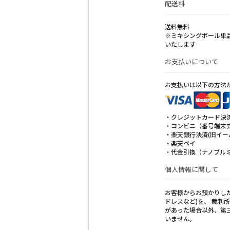
配送料
※マルチケアリップ 02は、完売いたしました
送料無料
【2021年11月2日現在の在庫】
※ミキシングボール単品
●60の朝…0個 ／ 60の夜…5個
いたします
※朝と夜のセットの販売は終了とさせてい
お支払いについて
●マルチケアリップ 01…0個／マルチケアリッ
※マルチケアリップ 01は、完売いたしまし
お支払いは以下の方法
※マルチケアリップ 02は、完売いたしまし
2021.10.22
・クレジットカード決
【（在庫数更新）販売終了のお知らせ】
・コンビニ（番号端末式
60の朝・60の夜・マルチケアリップは、在
・楽天銀行決済(旧イー
長らくのご愛顧ありがとうございました。
・楽天ペイ
※60の朝は、完売いたしました。
・代金引換（ナノブル
※マルチケアリップ 01は、完売いたしました
個人情報に関して
【2021年10月22日現在の在庫】
●60の朝…0個 ／ 60の夜…5個
※朝と夜のセットの販売は終了とさせてい
お客様からお預かりし
ドレスなど)を、 裁判
があった場合以外、第
●マルチケアリップ 01…0個／マルチケアリッ
いません。
※マルチケアリップ 01は、完売いたしまし
※ミルビズーマルチケアリップセットの販